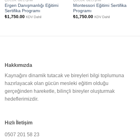
ÇOCUK GELIŞIMI
ÇOCUK GELIŞIMI
Ergen Danışmanlığı Eğitimi
Montessori Eğitimi Sertifika
Sertifika Programı
Programı
₺
1,750.00
₺
1,750.00
KDV Dahil
KDV Dahil
Hakkımızda
Kaynağını dinamik tutacak ve bireyleri bilgi toplumuna
hazırlayacak olan gücün mesleki eğitim olduğu
gerçeğinden hareketle, bilinçli bireyler oluşturmak
hedeflerimizdir.
Hızlı İletişim
0507 201 58 23