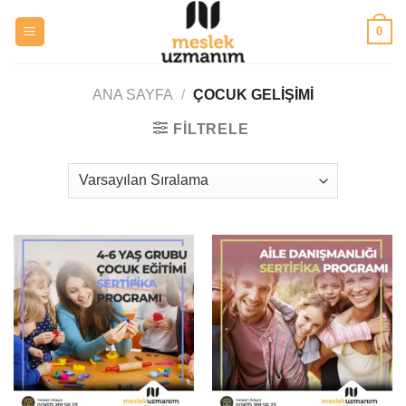
Skip
0
to
content
ANA SAYFA
/
ÇOCUK GELIŞIMI
FILTRELE