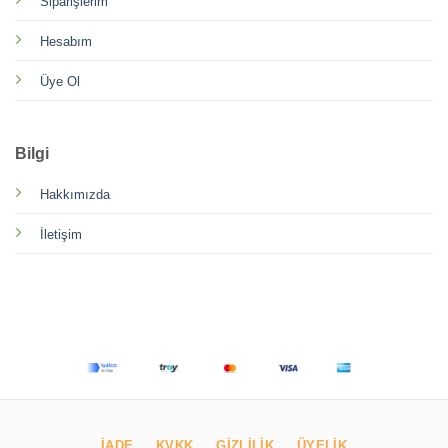
Siparişlerim
Hesabım
Üye Ol
Bilgi
Hakkımızda
İletişim
İADE
KVKK
GIZLILIK
ÜYELIK