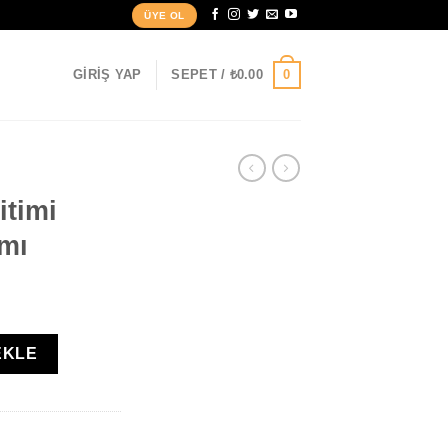
ÜYE OL
0
GIRIŞ YAP
SEPET /
₺
0.00
itimi
amı
 Programı adet
EKLE