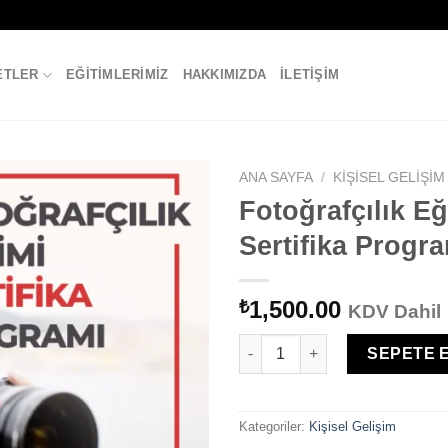
ETLER
EĞITIMLERIMIZ
HAKKIMIZDA
İLETIŞIM
ANA SAYFA
/
KIŞISEL GELIŞIM
Fotoğrafçılık Eğ
Sertifika Progr
1,500.00
₺
KDV Dahil
Fotoğrafçılık Eğitimi Sertifika
SEPETE 
Kategoriler:
Kişisel Gelişim