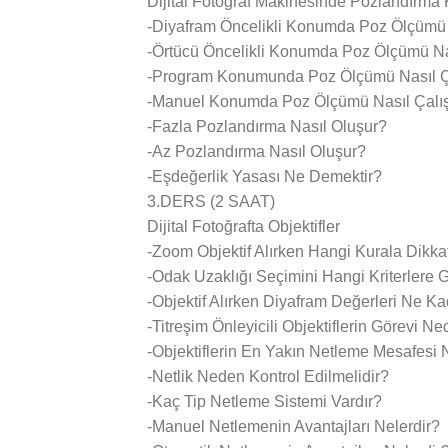
Dijital Fotoğraf Makinesinde Pozlandırma 
-Diyafram Öncelikli Konumda Poz Ölçümü 
-Örtücü Öncelikli Konumda Poz Ölçümü Nas
-Program Konumunda Poz Ölçümü Nasıl Ça
-Manuel Konumda Poz Ölçümü Nasıl Çalış
-Fazla Pozlandırma Nasıl Oluşur?
-Az Pozlandırma Nasıl Oluşur?
-Eşdeğerlik Yasası Ne Demektir?
3.DERS (2 SAAT)
Dijital Fotoğrafta Objektifler
-Zoom Objektif Alırken Hangi Kurala Dikka
-Odak Uzaklığı Seçimini Hangi Kriterlere 
-Objektif Alırken Diyafram Değerleri Ne K
-Titreşim Önleyicili Objektiflerin Görevi Ne
-Objektiflerin En Yakın Netleme Mesafesi 
-Netlik Neden Kontrol Edilmelidir?
-Kaç Tip Netleme Sistemi Vardır?
-Manuel Netlemenin Avantajları Nelerdir?