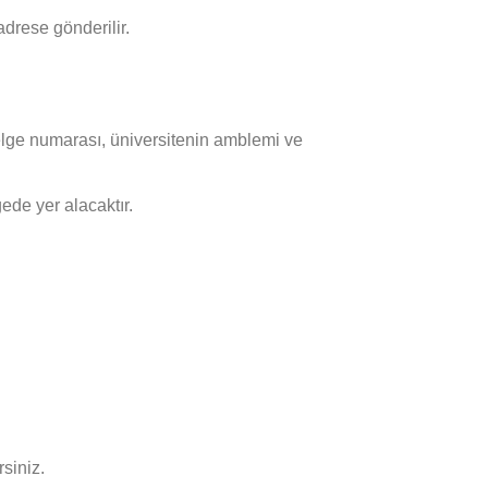
adrese gönderilir.
, belge numarası, üniversitenin amblemi ve
ede yer alacaktır.
siniz.