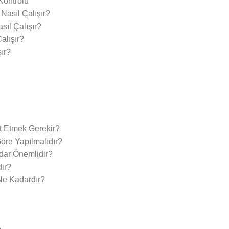
Kontrolü
Nasıl Çalışır?
ıl Çalışır?
lışır?
ır?
t Etmek Gerekir?
Göre Yapılmalıdır?
adar Önemlidir?
dir?
Ne Kadardır?