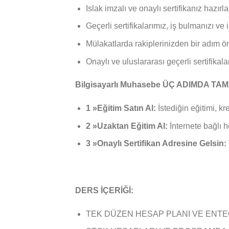
Islak imzalı ve onaylı sertifikanız hazır
Geçerli sertifikalarımız, iş bulmanızı v
Mülakatlarda rakiplerinizden bir adım ö
Onaylı ve uluslararası geçerli sertifikal
Bilgisayarlı Muhasebe ÜÇ ADIMDA T
1 »Eğitim Satın Al:
İstediğin eğitimi, kr
2 »Uzaktan Eğitim Al:
İnternete bağlı h
3 »Onaylı Sertifikan Adresine Gelsin:
DERS İÇERİĞİ:
TEK DÜZEN HESAP PLANI VE ENT