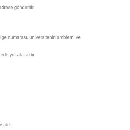
adrese gönderilir.
, belge numarası, üniversitenin amblemi ve
ede yer alacaktır.
siniz.