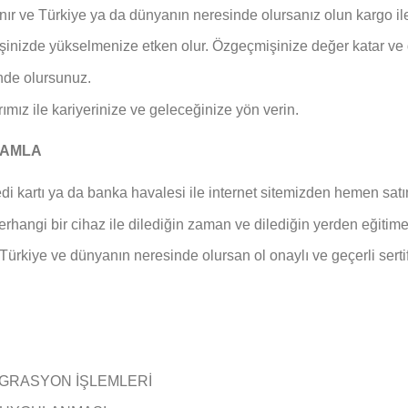
lanır ve Türkiye ya da dünyanın neresinde olursanız olun kargo ile
e işinizde yükselmenize etken olur. Özgeçmişinize değer katar ve 
nde olursunuz.
arımız ile kariyerinize ve geleceğinize yön verin.
AMAMLA
edi kartı ya da banka havalesi ile internet sitemizden hemen satın
erhangi bir cihaz ile dilediğin zaman ve dilediğin yerden eğitime 
Türkiye ve dünyanın neresinde olursan ol onaylı ve geçerli sertif
EGRASYON İŞLEMLERİ