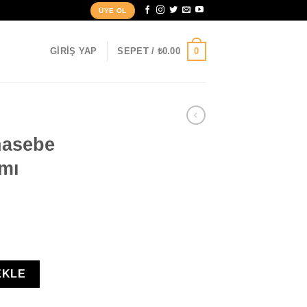
ÜYE OL
0
GIRIŞ YAP
SEPET /
₺
0.00
hasebe
amı
a Programı adet
EKLE