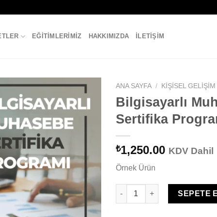
ETLER
EĞITIMLERIMIZ
HAKKIMIZDA
İLETIŞIM
ANA SAYFA
/
KIŞISEL GELIŞIM
Bilgisayarlı Mu
Sertifika Progr
1,250.00
₺
KDV Dahil
Örnek Ürün
Bilgisayarlı Muhasebe Sertifik
SEPETE 