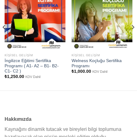
KIŞISEL GELIŞIM
KIŞISEL GELIŞIM
İngilizce Eğitimi Sertifika
Welness Koçluğu Sertifika
Programı ( A1- A2 – B1- B2-
Programı
C1- C2 )
₺
1,000.00
KDV Dahil
₺
1,250.00
KDV Dahil
Hakkımızda
Kaynağını dinamik tutacak ve bireyleri bilgi toplumuna
hazırlayacak olan gücün mesleki eğitim olduğu