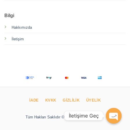
Bilgi
Hakkımızda
İletişim
İADE
KVKK
GIZLILIK
ÜYELIK
İletişime Geç
Tüm Hakları Saklıdır © Taka Bilişim Yapımıdır